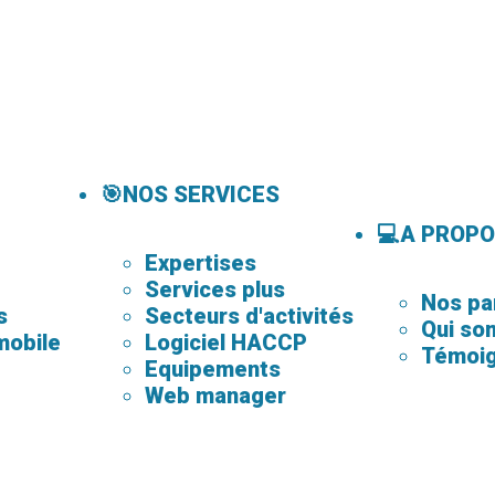
🎯NOS SERVICES
💻A PROP
Expertises
Services plus
Nos pa
s
Secteurs d'activités
Qui so
mobile
Logiciel HACCP
Témoi
Equipements
Web manager