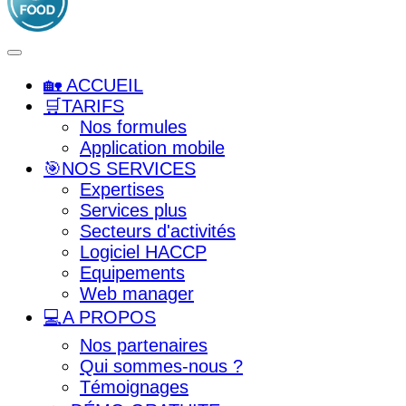
🏡 ACCUEIL
🛒TARIFS
Nos formules
Application mobile
🎯NOS SERVICES
Expertises
Services plus
Secteurs d'activités
Logiciel HACCP
Equipements
Web manager
💻A PROPOS
Nos partenaires
Qui sommes-nous ?
Témoignages