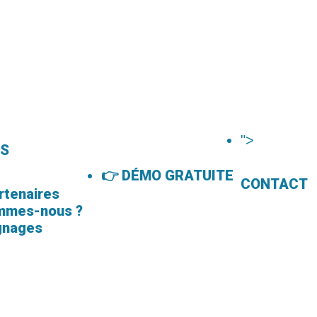
">
OS
👉 DÉMO GRATUITE
CONTACT
rtenaires
mmes-nous ?
gnages