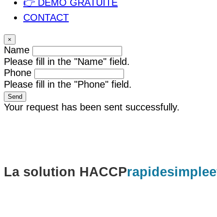
👉 DÉMO GRATUITE
CONTACT
×
Name
Please fill in the "Name" field.
Phone
Please fill in the "Phone" field.
Send
Your request has been sent successfully.
La solution HACCP
rapide
simple
e